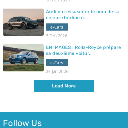
Audi va ressusciter le nom de sa
célèbre berline c...
e-Cars
3 Feb 2026
EN IMAGES : Rolls-Royce prépare
sa deuxième voitur...
e-Cars
29 Jan 2026
Load More
Follow Us