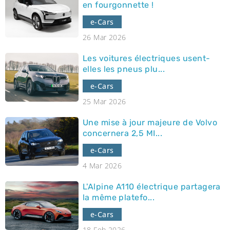
en fourgonnette !
e-Cars
26 Mar 2026
Les voitures électriques usent-
elles les pneus plu...
e-Cars
25 Mar 2026
Une mise à jour majeure de Volvo
concernera 2,5 MI...
e-Cars
4 Mar 2026
L'Alpine A110 électrique partagera
la même platefo...
e-Cars
18 Feb 2026